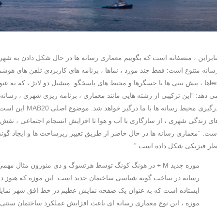
نابراین ، منصفانه است که بگوییم معماری رسانه ها در حال شکل دادن به شهره
سانه متنوع است: فقط چند مورد ، نماها ، برنامه های کاربردی تلفن های هوش
ledها ، پیش بینی ها یا حسگرها و محیط های پاسخگو. میشیل دو لانژ ، که به ع
ی دهد: “این ترکیبی از رشته هایی مانند معماری ، برنامه ریزی شهری ، رسانه
رگیری محیط رسانه ها با ما درگیر خواهد شد. موضوع اصلی
MAB20
این است ک
ای زندگی شهری ، از سازگاری با آب و هوا تا افزایش انسجام اجتماعی ، نقش 
ست. “معماری رسانه ها در حال حاضر از طریق تغییر زیرساخت ها و ایجاد گونه 
ظر فیزیکی شکل داده است.”
موزه جدید M + در هونگ کونگ توسط هرتسوگ و دی مئورون مثال 
رسانه در ساخت گونه شناسی ساختمان جدید است. این موزه که هنوز 
ایستاده است که به عنوان یک صفحه نمایش عظیم در خط افق شهر نمایا
موزه ، این نوع معماری رسانه ای باعث افزایش عملکرد ساختمان سنتی