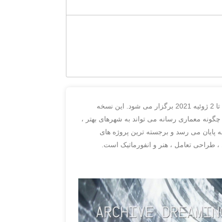
به عنوان یک رویداد آنلاین از 28 ژوئن تا 2 ژوئیه 2021 برگزار می شود. این نسخه
 چگونه معماری رسانه می تواند به شهرهای بهتر ،
ل مدنی و اکوسیستم های پایدار کمک کند؟ این رویداد با اهدای جوایز MAB به پایان می رسد و برجسته ترین پروژه های
 ، طراحی تعامل ، هنر و انفورماتیک است.